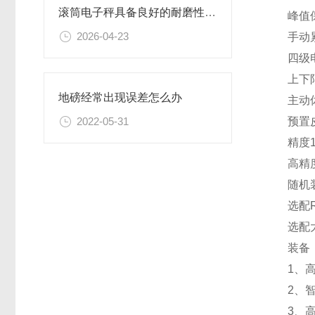
滚筒电子秤具备良好的耐磨性和抗腐蚀性
峰值保
2026-04-23
手动累
四级电
上下限
地磅经常出现误差怎么办
主动
预置
2022-05-31
精度1
高精度
随机装
选配R
选配大
装备
1、高
2、智
3、高