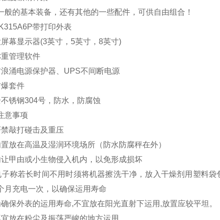
般的基本装备，还有其他的一些配件，可供自由组合！
315A6P带打印外表
屏幕显示器(3英寸，5英寸，8英寸)
重管理软件
浪涌电源保护器、UPS不间断电源
爆套件
不锈钢304号，防水，防腐蚀
注意事项
禁敲打碰击及重压
置放在高温及湿润环境场所（防水防腐秤在外）
让甲由或小生物侵入机内，以免形成损坏
子称若长时间不用时须将机器擦洗干净，放入干燥剂用塑料袋
个月充电一次，以确保运用寿命
确保外表的运用寿命,不宜放在阳光直射下运用,放置应较平坦。
宜放在粉尘及振荡严峻的地方运用。