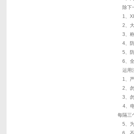
除下一
1、XK
2、大
3、称
4、防
5、防
6、全
运用
1、严
2、勿
3、勿
4、电
每隔三
5、为
6、不