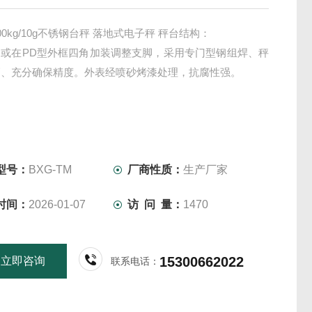
00kg/10g不锈钢台秤 落地式电子秤 秤台结构：
台或在PD型外框四角加装调整支脚，采用专门型钢组焊、秤
高、充分确保精度。外表经喷砂烤漆处理，抗腐性强。
型号：
BXG-TM
厂商性质：
生产厂家
时间：
2026-01-07
访 问 量：
1470
15300662022
立即咨询
联系电话：