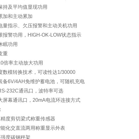
持及平均值显现功用
加和主动累加
量指示、欠压报警和主动关机功用
报警功用，HIGH-OK-LOW状态指示
休眠功用
皮重
0倍率主动放大功用
数模转换技术，可读性达1/30000
备6V/4AH免维护蓄电池，可随机充电
S-232C通讯口，波特率可选
屏幕通讯口，20mA电流环连接方式
：
精度剪切梁式称重传感器
能化交直流两用称重显示外表
强度碳钢秤架