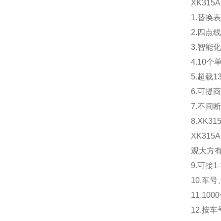
XK315
1.替换
2.四点
3.智能
4.10个
5.超载1
6.可提商
7.不间
8.XK31
XK315A
观大方有
9.可接1
10.车号
11.10
12.按