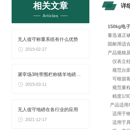
相关文章
详
Articles
150kg
量迅速正
无人值守称重系统有什么优势
固耐用适
2019-02-27
产品规格
仪表立柱6
规范台面尺寸3
屠宰场3吨带围栏称猪羊地磅「价格实惠」
可根据客
2019-03-11
规范量程：50
精度1/3
产品适用
无人值守地磅在各行业的应用
适用于物流
2021-12-17
适用于具