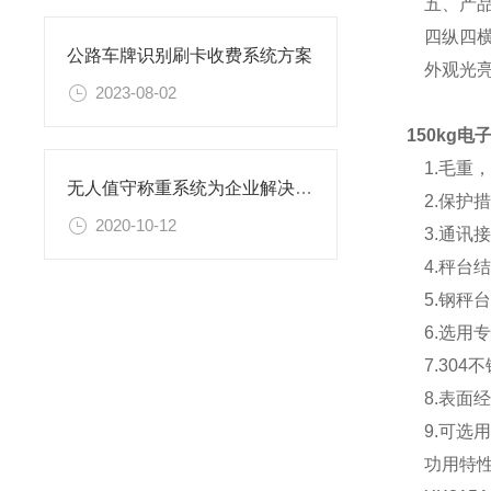
五、产品
四纵四横
公路车牌识别刷卡收费系统方案
外观光亮
2023-08-02
150kg
1.毛重
无人值守称重系统为企业解决管理难题
2.保护
2020-10-12
3.通讯接
4.秤台
5.钢秤
6.选用
7.304
8.表面
9.可选
功用特性