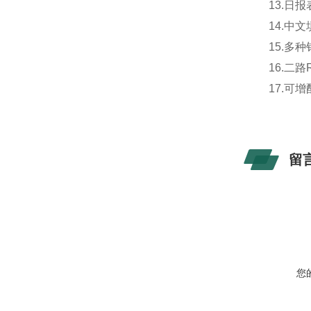
13.日报
14.中文
15.多种
16.二路R
17.可增配
留
您