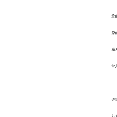
您
您
联
常
详
补