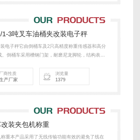
重/1-3吨叉车油桶夹改装电子秤
夹改装电子秤它由倒桶车及2只高精度称重传感器和高分
成。倒桶车采用槽钢门架，耐磨尼龙脚轮，结构表面
和水分对结构的腐蚀。油桶被夹抱提升后，可以在空
作，并可将油桶装卸于轿车、堆垛。手动液压油桶搬运
厂商性质
浏览量
生产厂家
1379
。首要适用于工厂车间，库房，油库的油桶装卸、搬
车改装夹包机称重
机称重本产品采用了无线传输功能有效的避免了线在