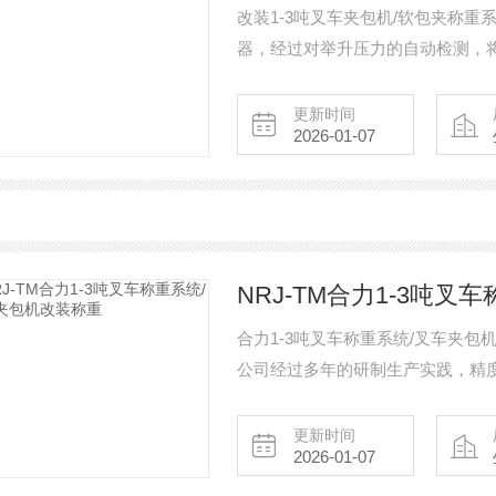
改装1-3吨叉车夹包机/软包夹称
器，经过对举升压力的自动检测，
并经过中央操控器计算，选用动态
记重工具。每升降一次，微处理器
更新时间
2026-01-07
行声音报警、记入到总累加量中。
NRJ-TM合力1-3吨
合力1-3吨叉车称重系统/叉车夹包机改装称重 内燃机叉车秤的现在
公司经过多年的研制生产实践，精度从1/
0.2kg0.5kg1kg2kg根据叉车量程而
用 1、常规型具有称量、分量显现、去皮、累加、清零等功用 2、智能型在常规型的基础
更新时间
2026-01-07
上增加了打印功用、储存。