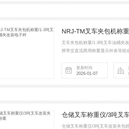
NRJ-TM叉车夹包机称
叉车夹包机称重/1-3吨叉车油桶
辨率交直流两用称重显示外表等组
防锈烤漆，可以轻度避免化学原料
中做大于180度的翻转或停留等动
更新时间
2026-01-07
车规划新颖，结构紧凑，轻盈灵活
运、堆垛等
仓储叉车称重仪/3吨叉
仓储叉车称重仪/3吨叉车改装夹包