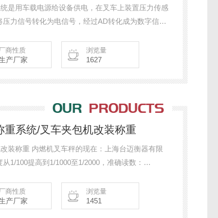
重系统是用车载电源给设备供电，在叉车上装置压力传感
将压力信号转化为电信号，经过AD转化成为数字信号
采样及含糊算法，并将称重数值显示出来的一种快捷
就存入一个分量值，一向累加到予置的分量停止并进
厂商性质
浏览量
生产厂家
1627
叉车称重系统/叉车夹包机改装称重
：上海台迈衡器有限
100提高到1/1000至1/2000，准确读数：
改变，有用的解决了精度低的缺乏， 内燃机叉车秤功
厂商性质
浏览量
生产厂家
1451