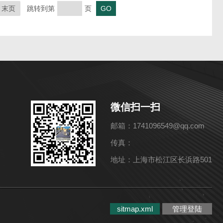
末页
跳转到第
页
微信扫一扫
邮箱：1741096549@qq.com
传真：
地址：上海市松江区长浜路501
sitmap.xml
管理登陆