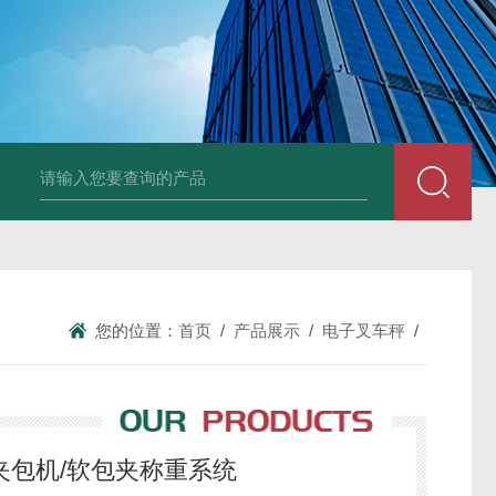
品厂不锈钢电子地磅 3吨可冲洗电子平台秤
带检重报警输送线75kg
您的位置：
首页
/
产品展示
/
电子叉车秤
/
车夹包机/软包夹称重系统