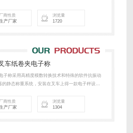
叉车数据我们都可以安装配合使用。
厂商性质
浏览量
生产厂家
1720
力叉车纸卷夹电子称
夹电子称采用高精度模数转换技术和特殊的软件抗振动
器的静态称重系统，安装在叉车上得一款电子秤设
量举起货物的压力大小从而得到一个精确的重量，压
息并显示在仪表上。该产品是一款高精度的动态计量
厂商性质
浏览量
生产厂家
1304
叉车上称重而不影响原来的结构。