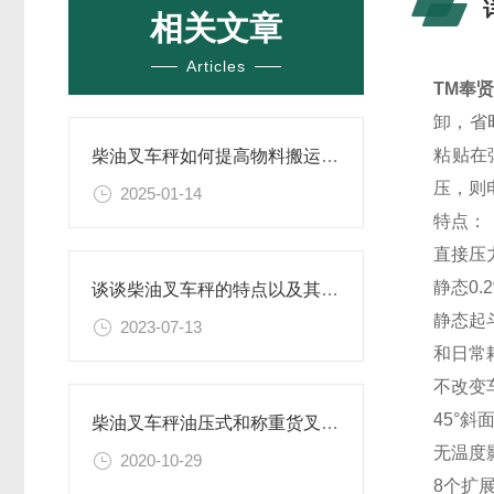
相关文章
Articles
TM奉
卸，省
粘贴在
柴油叉车秤如何提高物料搬运的效率？
压，则
2025-01-14
特点：
直接压
静态0
谈谈柴油叉车秤的特点以及其在物流行业中的重要作用
静态起
2023-07-13
和日常
不改变
45°
柴油叉车秤油压式和称重货叉的区别
无温度
2020-10-29
8个扩