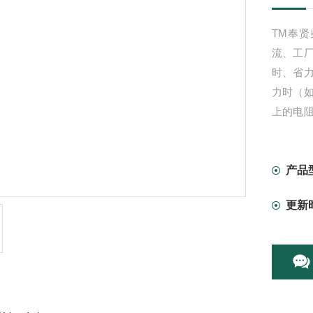
TM奉
流、工
时、省
力时（
上的电
阻应变
的电压
产品
更新