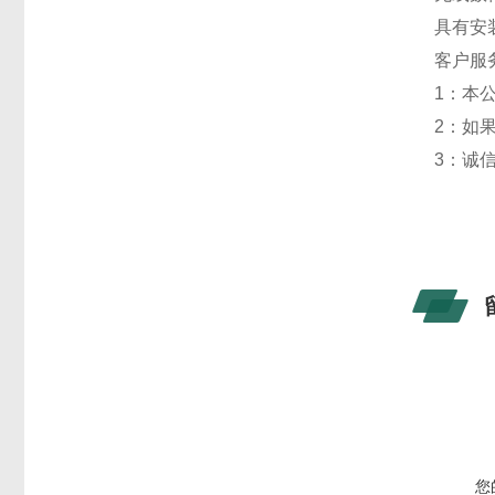
具有安
客户服
1：本
2：如
3：诚
您