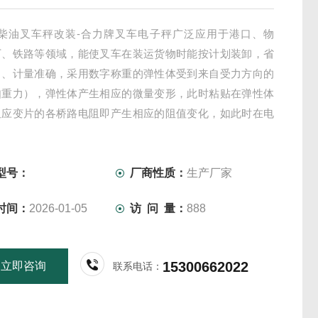
贤柴油叉车秤改装-合力牌叉车电子秤广泛应用于港口、物
厂、铁路等领域，能使叉车在装运货物时能按计划装卸，省
力、计量准确，采用数字称重的弹性体受到来自受力方向的
如重力），弹性体产生相应的微量变形，此时粘贴在弹性体
阻应变片的各桥路电阻即产生相应的阻值变化，如此时在电
片的两端加上一恒定的激励工作电压，则电桥的两个输出端
差即可反应出相应。
型号：
厂商性质：
生产厂家
时间：
2026-01-05
访 问 量：
888
15300662022
立即咨询
联系电话：