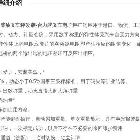
详细介绍
贤柴油叉车秤改装-合力牌叉车电子秤
广泛应用于港口、物流、工
时、省力、计量准确，采用数字称重的弹性体受到来自受力方向
弹性体上的电阻应变片的各桥路电阻即产生相应的阻值变化，
电桥的两个输出端的电压差即可反应出相应。
力受力，安装美观，*
.2%，动态小于0.5%国家三级秤标准，用于码头等矿业结算。
斗出数称重，动态直接大起大落称重
耗油量*
车的使用寿命。
斜面智能键盘操作，自动累加重量。单次重量显示，具有声光报警
影响，一次标定成功，以后不存在不必要的来回维护费用
展通道（选配），临时切换，独立计算