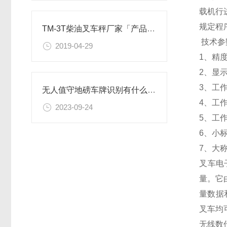
载机行
规定程
TM-3T柴油叉车秤厂家「产品介绍」
技术参
2019-04-29
1、精度
2、显示分
3、工作
无人值守地磅车牌识别有什么功能
4、工作
2023-09-24
5、工作
6、小标
7、大称
叉车电
量。它
量数据
叉车均
无线数