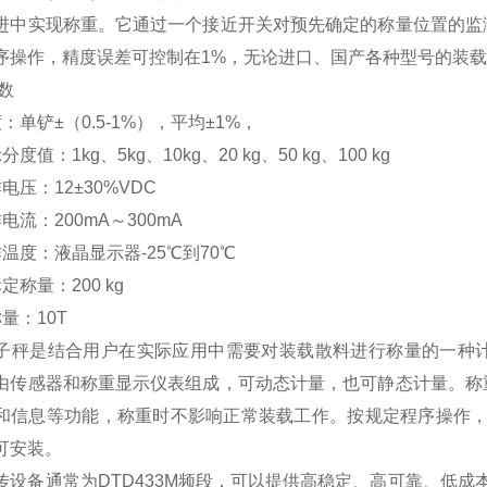
进中实现称重。它通过一个接近开关对预先确定的称量位置的监
序操作，精度误差可控制在1%，无论进口、国产各种型号的装
数
：单铲±（0.5-1%），平均±1%，
度值：1kg、5kg、10kg、20 kg、50 kg、100 kg
电压：12±30%VDC
电流：200mA～300mA
温度：液晶显示器-25℃到70℃
定称量：200 kg
量：10T
子秤是结合用户在实际应用中需要对装载散料进行称量的一种
由传感器和称重显示仪表组成，可动态计量，也可静态计量。称
和信息等功能，称重时不影响正常装载工作。按规定程序操作，
可安装。
传设备通常为DTD433M频段，可以提供高稳定、高可靠、低成本的