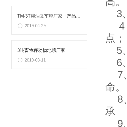
高。
3、
TM-3T柴油叉车秤厂家「产品介绍」
4
2019-04-29
点；
5、
3吨畜牧秤动物地磅厂家
6、
2019-03-11
7、
命。
8、
承
9、