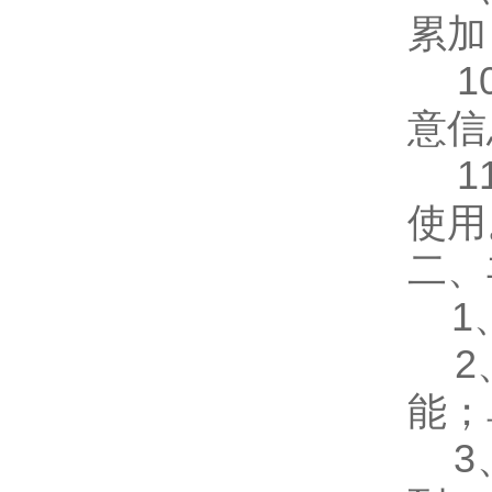
累加
10
意信
11
使用
二、
1、
2、
能；
3、