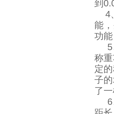
到0
4、
能，
功能
5、
称重
定的
子的
了一
6、
距长