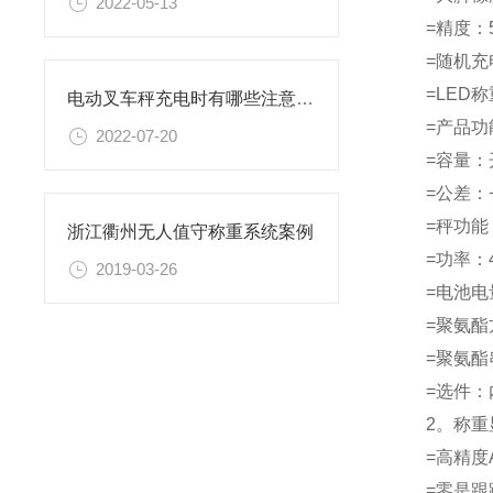
2022-05-13
=精度：5
=随机充
=LED
电动叉车秤充电时有哪些注意事项？
=产品功
2022-07-20
=容量：开
=公差：+
=秤功能
浙江衢州无人值守称重系统案例
=功率：4
2019-03-26
=电池电
=聚氨酯
=聚氨酯
=选件：
2。称重
=高精度A
=零是跟