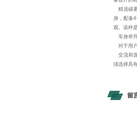
精选碳素
身，配备
观。该秤
车身举升极
对于用户
交流和直
须选择具
留