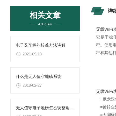
详
相关文章
Articles
无线WiF
它易于操
秤。使用
电子叉车秤的校准方法讲解
秤和其他
2021-09-18
什么是无人值守地磅系统
2019-02-27
无线WiF
=尼龙双
=镀锌全
无人值守电子地磅怎么调整角差?
=大脚橡