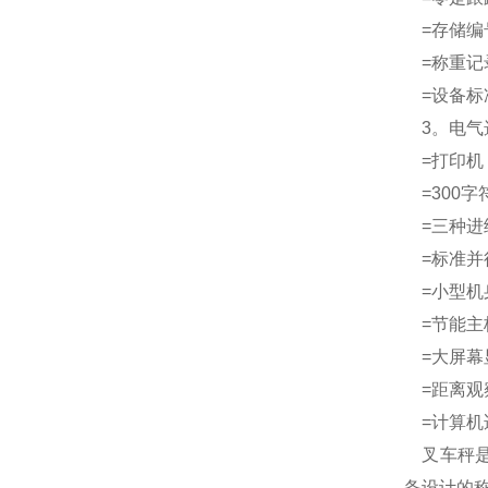
=存储编
=称重记录
=设备标准
3。电气
=打印机
=300字
=三种进
=标准并
=小型机
=节能主板
=大屏幕
=距离观
=计算机
叉车秤是
备设计的