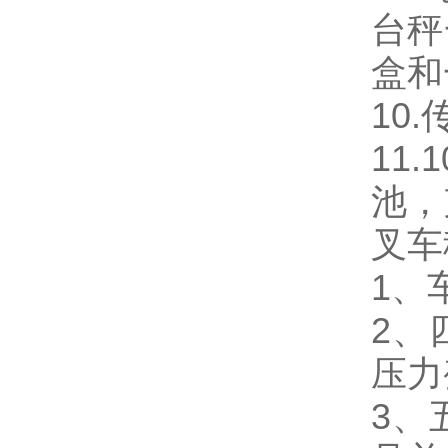
台秤
盒和
10
11.
池，
叉车
1、
2、
压力
3、